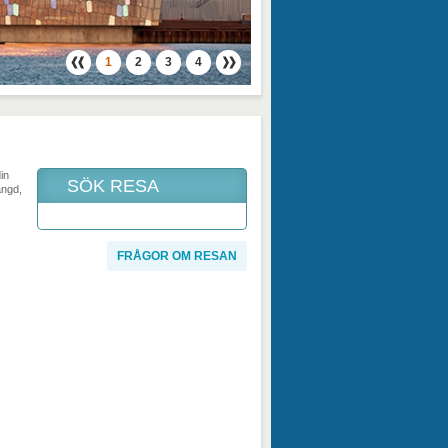
1
2
3
4
in
SÖK RESA
ängd,
FRÅGOR OM RESAN