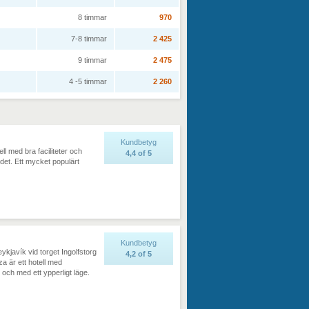
8 timmar
970
7-8 timmar
2 425
9 timmar
2 475
4 -5 timmar
2 260
Kundbetyg
ell med bra faciliteter och
4,4
of
5
ndet. Ett mycket populärt
Kundbetyg
eykjavík vid torget Ingolfstorg
4,2
of
5
za är ett hotell med
och med ett ypperligt läge.