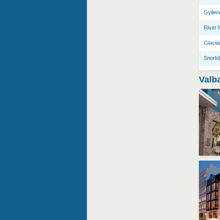
Gyllen
River 
Glaciä
Snorkli
Valba