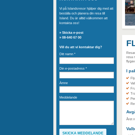
Vi på Islandsresor hjälper dig med att
beställa och planera din resa till
Island. Du är alltid välkommen att
kontakta oss!
»
Skicka e-post
» 08-640 67 00
F
Vill du att vi kontaktar dig?
Resan 
Ditt namn
*
resa m
flygav
Din e-postadress
*
I pa
Fly
Ämne
Val
Fru
Tra
Meddelande
Per
Res
Avg
Året r
Valb