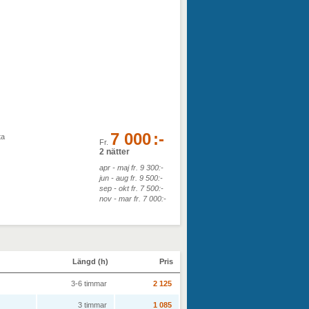
7 000
:-
ta
Fr.
2 nätter
apr - maj fr. 9 300:-
jun - aug fr. 9 500:-
sep - okt fr. 7 500:-
nov - mar fr. 7 000:-
Längd (h)
Pris
3-6 timmar
2 125
3 timmar
1 085