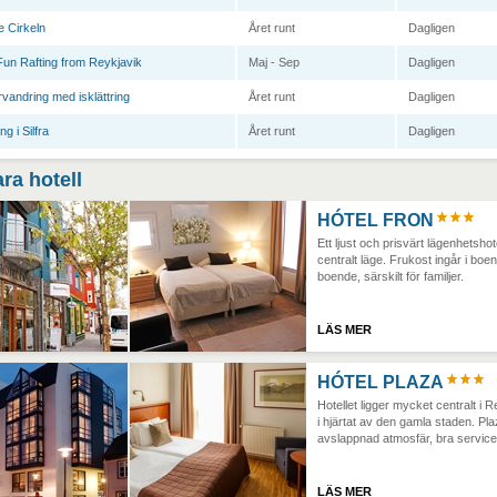
e Cirkeln
Året runt
Dagligen
Fun Rafting from Reykjavik
Maj - Sep
Dagligen
rvandring med isklättring
Året runt
Dagligen
ng i Silfra
Året runt
Dagligen
ra hotell
HÓTEL FRON
Ett ljust och prisvärt lägenhetshot
centralt läge. Frukost ingår i boe
boende, särskilt för familjer.
LÄS MER
HÓTEL PLAZA
Hotellet ligger mycket centralt i R
i hjärtat av den gamla staden. Pla
avslappnad atmosfär, bra service 
LÄS MER