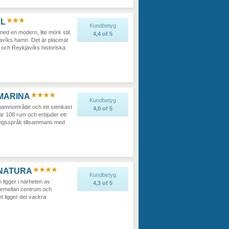
LL
Kundbetyg
 med en modern, lite mörk stil,
4,4
of
5
avíks hamn. Det är placerat
och Reykjavíks historiska
MARINA
Kundbetyg
s hamnområde och ett stenkast
4,0
of
5
ar 108 rum och erbjuder ett
ningsspråk tillsammans med
 NATURA
Kundbetyg
m ligger i närheten av
4,3
of
5
t emellan centrum och
et ligger det vackra