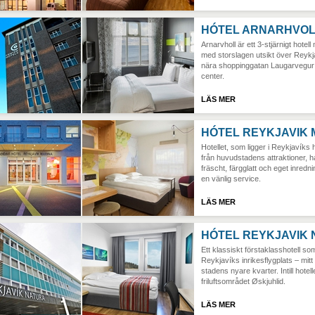
HÓTEL ARNARHVO
Arnarvholl är ett 3-stjärnigt hotell
med storslagen utsikt över Reykj
nära shoppinggatan Laugarvegur 
center.
LÄS MER
HÓTEL REYKJAVIK 
Hotellet, som ligger i Reykjavík
från huvudstadens attraktioner, h
fräscht, färgglatt och eget inred
en vänlig service.
LÄS MER
HÓTEL REYKJAVIK
Ett klassiskt förstaklasshotell so
Reykjavíks inrikesflygplats – mit
stadens nyare kvarter. Intill hotell
friluftsområdet Øskjuhlid.
LÄS MER