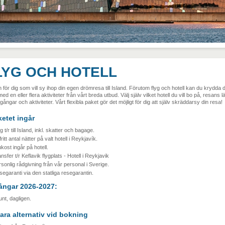
LYG OCH HOTELL
för dig som vill sy ihop din egen drömresa till Island. Förutom flyg och hotell kan du krydda d
ed en eller flera aktiviteter från vårt breda utbud. Välj själv vilket hotell du vill bo på, resans l
gångar och aktiviteter. Vårt flexibla paket gör det möjligt för dig att själv skräddarsy din resa!
ketet ingår
g t/r till Island, inkl. skatter och bagage.
fritt antal nätter på valt hotell i Reykjavík.
kost ingår på hotell.
nsfer t/r Keflavik flygplats - Hotell i Reykjavik
sonlig rådgivning från vår personal i Sverige.
egaranti via den statliga resegarantin.
ångar 2026-2027:
unt, dagligen.
ara alternativ vid bokning