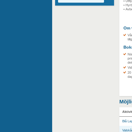
• Utfl
• Hyrb
• Avb
Om v
Vår
til
Bok
När
pri
det
Vid
20 
dag
Möjli
Aktivi
Blå La
Valskå