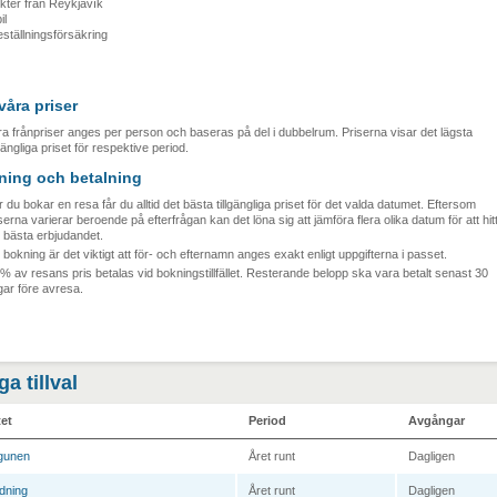
ykter från Reykjavík
il
eställningsförsäkring
åra priser
a frånpriser anges per person och baseras på del i dubbelrum. Priserna visar det lägsta
lgängliga priset för respektive period.
ning och betalning
 du bokar en resa får du alltid det bästa tillgängliga priset för det valda datumet. Eftersom
serna varierar beroende på efterfrågan kan det löna sig att jämföra flera olika datum för att hit
 bästa erbjudandet.
 bokning är det viktigt att för- och efternamn anges exakt enligt uppgifterna i passet.
% av resans pris betalas vid bokningstillfället. Resterande belopp ska vara betalt senast 30
ar före avresa.
ga tillval
tet
Period
Avgångar
gunen
Året runt
Dagligen
dning
Året runt
Dagligen