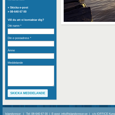
»
Skicka e-post
» 08-640 67 00
Vill du att vi kontaktar dig?
Ditt namn
*
Din e-postadress
*
Ämne
Meddelande
Islandsresor | Tel: 08-640 67 00 | E-post: info@islandsresor.se | c/o IOFFICE Kung