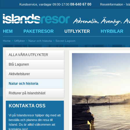
08-640 67 00
Kundservice, vardagar 09:00-17:00
Reseinformation - Is
HEM
PAKETRESOR
UTFLYKTER
HYRBILAR
»
»
»
Home
Utflykter
Natur och historia
Secret Lagoon
ALLA VÅRA UTFLYKTER
Blå Lagunen
Aktivitetsturer
Natur och historia
Ridturer på Islandshäst
KONTAKTA OSS
Vi på Islandsresor hjälper dig med att
beställa och planera din resa till
Island. Du är alltid välkommen att
kontakta oss!