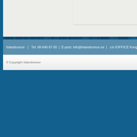
Islandsresor | Tel: 08-640 67 00 | E-post: info@islandsresor.se | c/o IOFFICE Kung
© Copyright Islandsresor