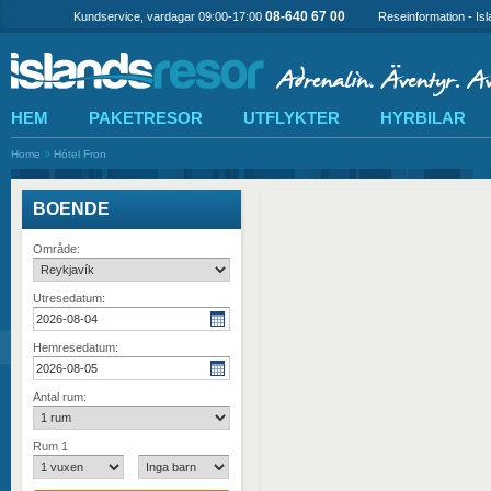
08-640 67 00
Kundservice, vardagar 09:00-17:00
Reseinformation - Is
HEM
PAKETRESOR
UTFLYKTER
HYRBILAR
»
Home
Hótel Fron
BOENDE
Område:
Utresedatum:
Hemresedatum:
Antal rum:
Rum 1