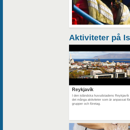
Aktiviteter på I
Reykjavík
I den isländska huvudstadens Reykjavík 
det många aktiviteter som är anpassat fö
grupper och företag.