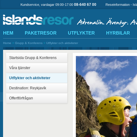
08-640 67 00
Kundservice, vardagar 09:00-17:00
Reseinformation - Is
HEM
PAKETRESOR
UTFLYKTER
HYRBILAR
»
»
Home
Grupp & Konferens
Utflykter och aktiviteter
Startsida Grupp & Konferens
Våra tjänster
Utflykter och aktiviteter
Destination: Reykjavík
Offertförfrågan