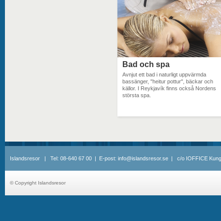
Bad och spa
Avnjut ett bad i naturligt uppvärmda
bassänger, "heitur pottur", bäckar och
källor. I Reykjavík finns också Nordens
största spa.
Islandsresor | Tel: 08-640 67 00 | E-post: info@islandsresor.se | c/o IOFFICE Kung
© Copyright Islandsresor