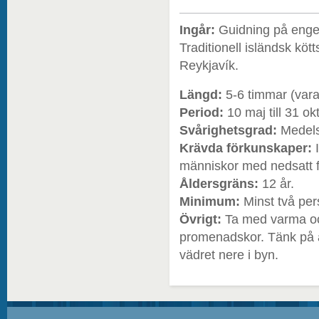
Ingår:
Guidning på enge
Traditionell isländsk kötts
Reykjavík.
Längd:
5-6 timmar (vara
Period:
10 maj till 31 o
Svårighetsgrad:
Medels
Krävda förkunskaper:
människor med nedsatt f
Åldersgräns:
12 år.
Minimum:
Minst två per
Övrigt:
Ta med varma oc
promenadskor. Tänk på at
vädret nere i byn.