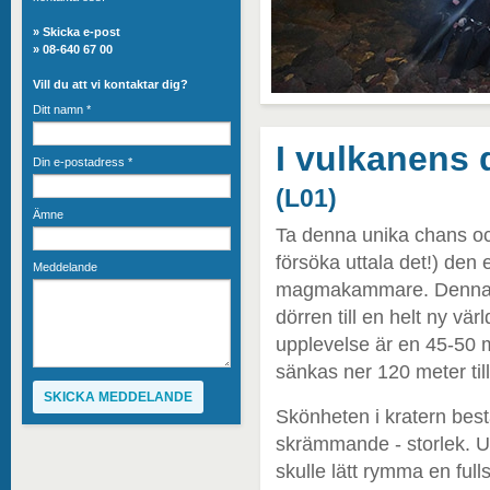
»
Skicka e-post
» 08-640 67 00
Vill du att vi kontaktar dig?
Ditt namn
*
I vulkanens 
Din e-postadress
*
(L01)
Ämne
Ta denna unika chans och
försöka uttala det!) den
Meddelande
magmakammare. Denna vi
dörren till en helt ny vä
upplevelse är en 45-50 m
sänkas ner 120 meter til
Skönheten i kratern best
skrämmande - storlek. Ut
skulle lätt rymma en full