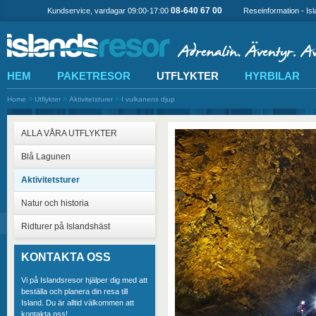
08-640 67 00
Kundservice, vardagar 09:00-17:00
Reseinformation - Is
HEM
PAKETRESOR
UTFLYKTER
HYRBILAR
»
»
»
Home
Utflykter
Aktivitetsturer
I vulkanens djup
ALLA VÅRA UTFLYKTER
Blå Lagunen
Aktivitetsturer
Natur och historia
Ridturer på Islandshäst
KONTAKTA OSS
Vi på Islandsresor hjälper dig med att
beställa och planera din resa till
Island. Du är alltid välkommen att
kontakta oss!