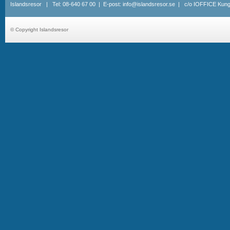
Islandsresor | Tel: 08-640 67 00 | E-post: info@islandsresor.se | c/o IOFFICE Kung
© Copyright Islandsresor