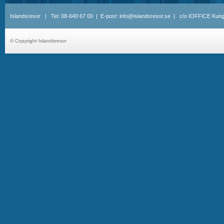
Islandsresor | Tel: 08-640 67 00 | E-post: info@islandsresor.se | c/o IOFFICE Kung
© Copyright Islandsresor