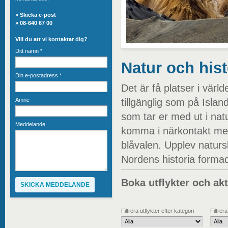
»
Skicka e-post
» 08-640 67 00
Vill du att vi kontaktar dig?
Ditt namn
*
Natur och hist
Din e-postadress
*
Det är få platser i värl
Ämne
tillgänglig som på Island
som tar er med ut i natu
Meddelande
komma i närkontakt med
blåvalen. Upplev natur
Nordens historia forma
Boka utflykter och akt
Filtrera utflykter efter kategori
Filtrer