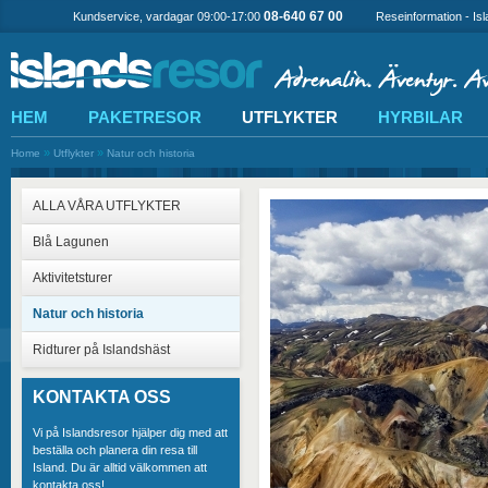
08-640 67 00
Kundservice, vardagar 09:00-17:00
Reseinformation - Is
HEM
PAKETRESOR
UTFLYKTER
HYRBILAR
»
»
Home
Utflykter
Natur och historia
ALLA VÅRA UTFLYKTER
Blå Lagunen
Aktivitetsturer
Natur och historia
Ridturer på Islandshäst
KONTAKTA OSS
Vi på Islandsresor hjälper dig med att
beställa och planera din resa till
Island. Du är alltid välkommen att
kontakta oss!