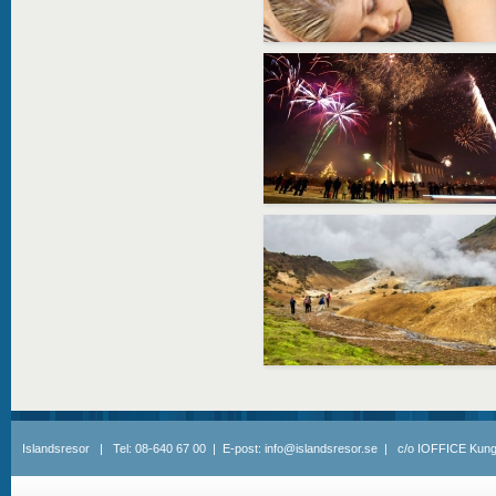
Islandsresor | Tel: 08-640 67 00 | E-post: info@islandsresor.se | c/o IOFFICE Kung