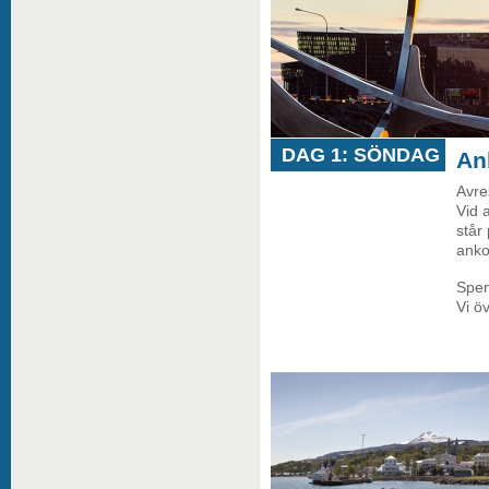
DAG 1: SÖNDAG
An
Avre
Vid 
står
ank
Spen
Vi ö