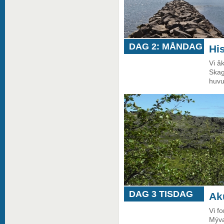
DAG 2: MÅNDAG
Hi
Vi å
Skag
huvu
DAG 3 TISDAG
Ak
Vi fo
Mýva