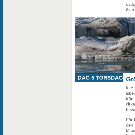
östf
över
DAG 5 TORSDAG
Gr
Inte 
isbe
träd
cirk
huvu
Färd
den 
få s