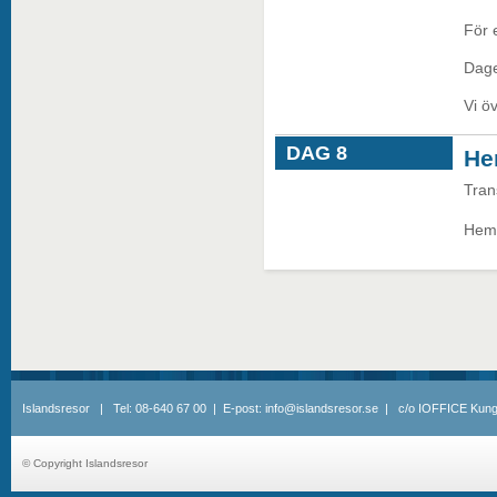
För 
Dagen
Vi ö
DAG 8
He
Trans
Hemr
Islandsresor | Tel: 08-640 67 00 | E-post: info@islandsresor.se | c/o IOFFICE Kung
© Copyright Islandsresor