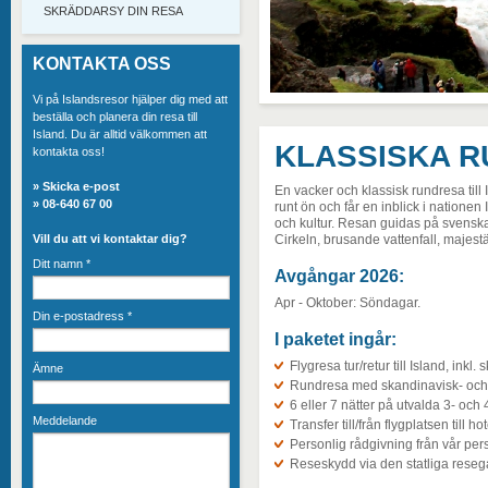
SKRÄDDARSY DIN RESA
KONTAKTA OSS
Vi på Islandsresor hjälper dig med att
beställa och planera din resa till
Island. Du är alltid välkommen att
KLASSISKA 
kontakta oss!
»
Skicka e-post
En vacker och klassisk rundresa til
» 08-640 67 00
runt ön och får en inblick i nationen 
och kultur. Resan guidas på svenska
Vill du att vi kontaktar dig?
Cirkeln, brusande vattenfall, majest
Ditt namn
*
Avgångar 2026:
Apr - Oktober: Söndagar.
Din e-postadress
*
I paketet ingår:
Flygresa tur/retur till Island, inkl
Ämne
Rundresa med skandinavisk- och 
6 eller 7 nätter på utvalda 3- och 
Meddelande
Transfer till/från flygplatsen till hot
Personlig rådgivning från vår per
Reseskydd via den statliga reseg