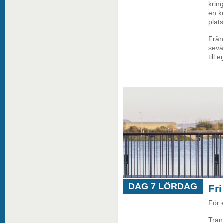
krin
en ko
plat
Från
sevä
till 
DAG 7 LÖRDAG
Fr
För 
Tran