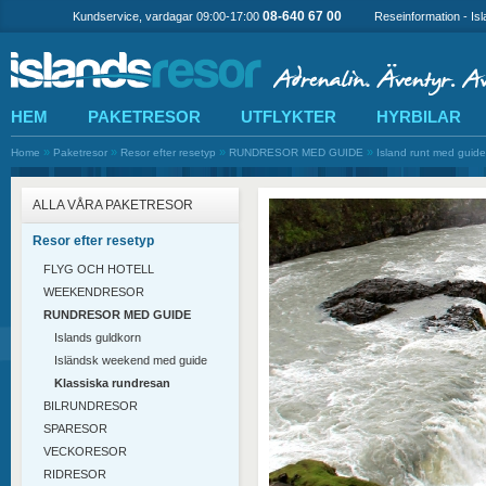
08-640 67 00
Kundservice, vardagar 09:00-17:00
Reseinformation - Is
HEM
PAKETRESOR
UTFLYKTER
HYRBILAR
»
»
»
»
Home
Paketresor
Resor efter resetyp
RUNDRESOR MED GUIDE
Island runt med guide
ALLA VÅRA PAKETRESOR
Resor efter resetyp
FLYG OCH HOTELL
WEEKENDRESOR
RUNDRESOR MED GUIDE
Islands guldkorn
Isländsk weekend med guide
Klassiska rundresan
BILRUNDRESOR
SPARESOR
VECKORESOR
RIDRESOR