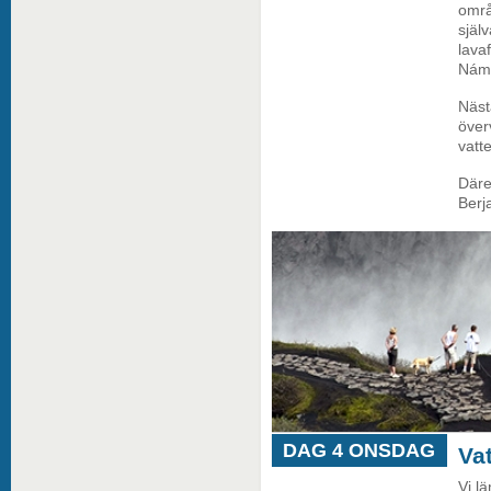
områ
själ
lava
Náma
Näst
överv
vatt
Däre
Berja
DAG 4 ONSDAG
Vat
Vi l