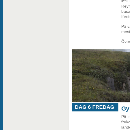
inti
Reyn
basa
förs
På v
mest
Över
DAG 6 FREDAG
Gy
På I
fruko
land