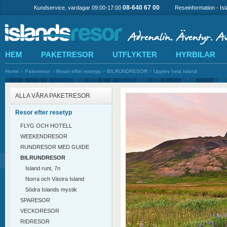
08-640 67 00
Kundservice, vardagar 09:00-17:00
Reseinformation - Is
HEM
PAKETRESOR
UTFLYKTER
HYRBILAR
»
»
»
»
Home
Paketresor
Resor efter resetyp
BILRUNDRESOR
Upplev hela Island
ALLA VÅRA PAKETRESOR
Resor efter resetyp
FLYG OCH HOTELL
WEEKENDRESOR
RUNDRESOR MED GUIDE
BILRUNDRESOR
Island runt, 7n
Norra och Västra Island
Södra Islands mystik
SPARESOR
VECKORESOR
RIDRESOR