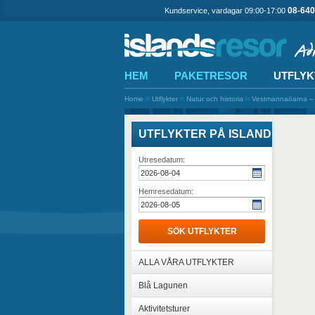
08-640
Kundservice, vardagar 09:00-17:00
HEM
PAKETRESOR
UTFLYK
»
»
»
Home
Utflykter
Natur och historia
Vestmannaöarna –
UTFLYKTER PÅ ISLAND
Utresedatum:
Hemresedatum:
SÖK UTFLYKTER
ALLA VÅRA UTFLYKTER
Blå Lagunen
Aktivitetsturer